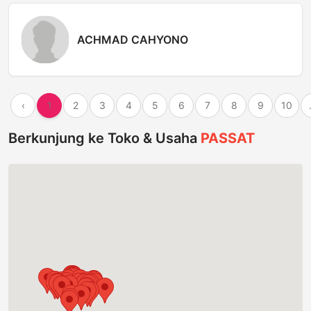
ACHMAD CAHYONO
‹
1
2
3
4
5
6
7
8
9
10
Berkunjung ke Toko & Usaha
PASSAT