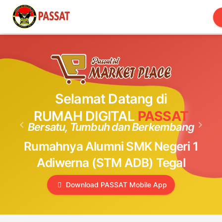
Toggle
navigation
Selamat Datang di
RUMAH DIGITAL
PASSAT
keyboard_arrow_left
keyboard_arrow_right
Bersatu, Tumbuh dan Berkembang
Previous
Next
Rumahnya Alumni SMK Negeri 1
Adiwerna (STM ADB) Tegal
Download PASSAT Mobile App