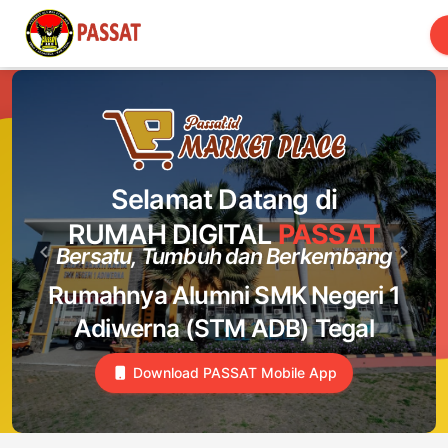
Toggle
navigation
Selamat Datang di
RUMAH DIGITAL
PASSAT
keyboard_arrow_left
keyboard_arrow_right
Bersatu, Tumbuh dan Berkembang
Previous
Next
Rumahnya Alumni SMK Negeri 1
Adiwerna (STM ADB) Tegal
Download PASSAT Mobile App