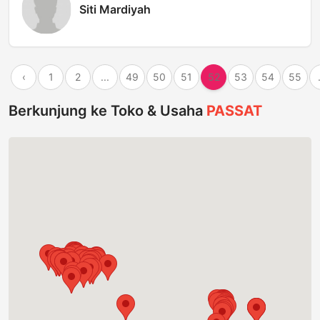
Siti Mardiyah
‹
1
2
...
49
50
51
52
53
54
55
Berkunjung ke Toko & Usaha
PASSAT