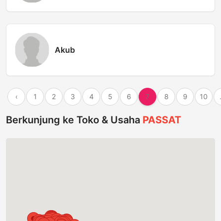
Akub
‹
1
2
3
4
5
6
7
8
9
10
Berkunjung ke Toko & Usaha
PASSAT