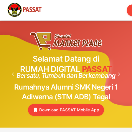
Toggle
navigation
Selamat Datang di
RUMAH DIGITAL
PASSAT
keyboard_arrow_left
keyboard_arrow_right
Bersatu, Tumbuh dan Berkembang
Previous
Next
Rumahnya Alumni SMK Negeri 1
Adiwerna (STM ADB) Tegal
Download PASSAT Mobile App