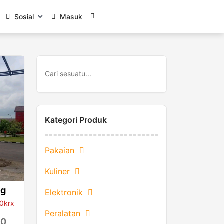
Sosial
Masuk
0
Kategori Produk
Pakaian
Kuliner
og
Elektronik
00krx
Peralatan
00