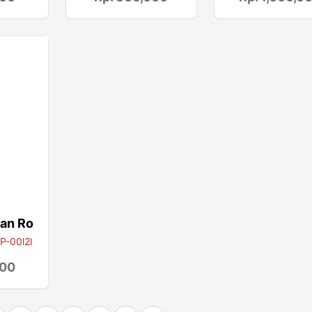
an Ro
P-00l2l
000