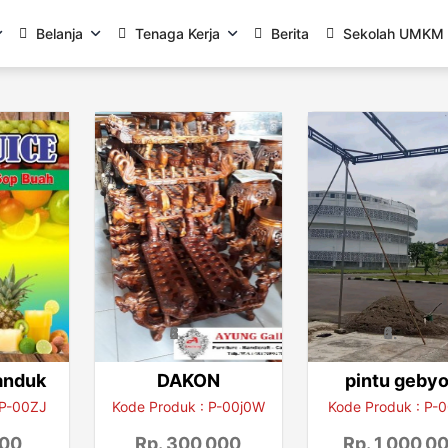
Belanja
Tenaga Kerja
Berita
Sekolah UMKM
anduk
DAKON
pintu geby
 P-00ZJ
Kode Produk : P-00j0W
Kode Produk : P-
000
Rp. 300,000
Rp. 1,000,0