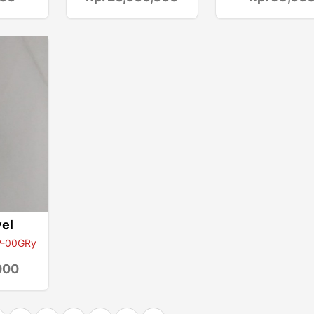
vel
 P-00GRy
000